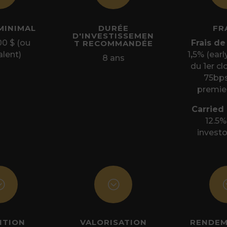
MINIMAL
DURÉE
FRA
D'INVESTISSEMEN
00 $ (ou
Frais de
T RECOMMANDÉE
alent)
1
,
5% (earl
8 ans
du 1er cl
75bps
premie
Carried 
12.5%
investo
;
;
NTION
VALORISATION
RENDEM