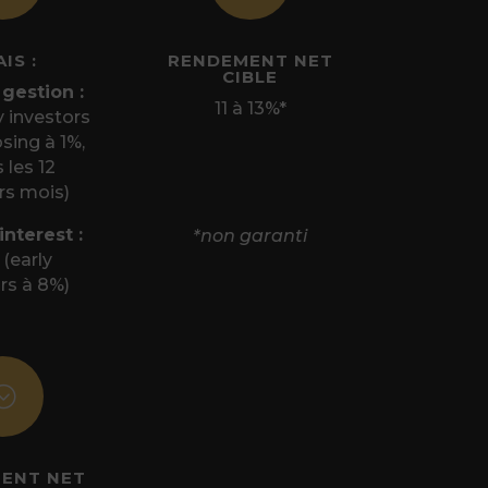
IS :
RENDEMENT NET
CIBLE
 gestion :
11 à 13%*
y investors
osing à 1%,
 les 12
rs mois)
interest :
*non garanti
 (early
rs à 8%)
;
ENT NET