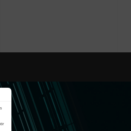
es
tir