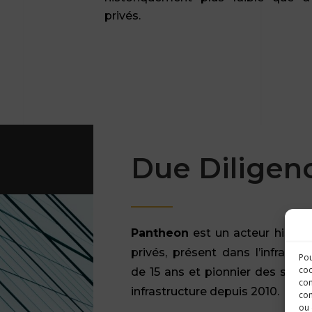
privés.
Due Diligen
Pantheon
est un acteur histor
privés, présent dans l’infrastr
Pou
coo
de 15 ans et pionnier des strat
con
infrastructure depuis 2010.
com
ou 