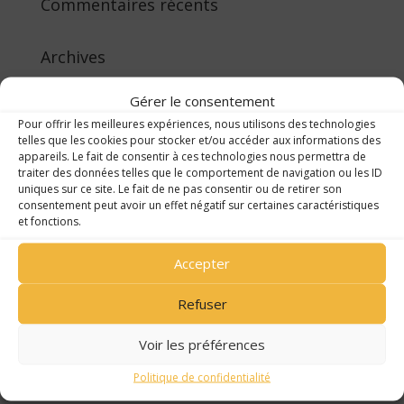
Commentaires récents
Archives
juillet 2025
Gérer le consentement
octobre 2024
Pour offrir les meilleures expériences, nous utilisons des technologies
septembre 2024
telles que les cookies pour stocker et/ou accéder aux informations des
appareils. Le fait de consentir à ces technologies nous permettra de
juillet 2024
traiter des données telles que le comportement de navigation ou les ID
uniques sur ce site. Le fait de ne pas consentir ou de retirer son
juin 2024
consentement peut avoir un effet négatif sur certaines caractéristiques
mai 2024
et fonctions.
avril 2024
Accepter
mars 2024
février 2024
Refuser
novembre 2023
Voir les préférences
octobre 2023
Politique de confidentialité
septembre 2023