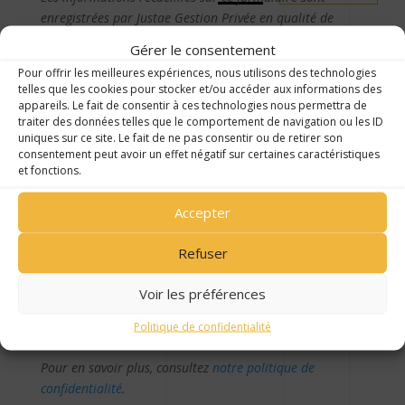
enregistrées par Justae Gestion Privée en qualité de
responsable de traitement afin de répondre à votre
Gérer le consentement
demande de contact. Le base légale pour le traitement
Pour offrir les meilleures expériences, nous utilisons des technologies
des données collectées sur le formulaire de contact est
telles que les cookies pour stocker et/ou accéder aux informations des
votre consentement.
Elles sont destinées aux équipes de
appareils. Le fait de consentir à ces technologies nous permettra de
traiter des données telles que le comportement de navigation ou les ID
Justae Gestion Privée et seront conservées pendant 3 ans
uniques sur ce site. Le fait de ne pas consentir ou de retirer son
à
compter du traitement de la demande de contact. Ce
consentement peut avoir un effet négatif sur certaines caractéristiques
délai sera prorogé des délais applicables en cas
et fonctions.
d’établissement d’une relation contractuelle et
commerciale.
Accepter
Conformément à la réglementation applicable, vous
Refuser
disposez d’un droit d’accès, de rectification, d’effacement,
de limitation et d’opposition au traitement de vos
Voir les préférences
données. Vous pouvez exercer vos droits à l’adresse
Politique de confidentialité
suivante :
dpo@justae.fr.
Pour en savoir plus, consultez
notre politique de
confidentialité
.