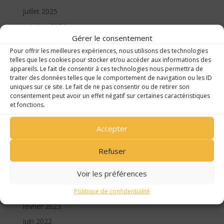
juillet 2025
octobre 2024
Gérer le consentement
septembre 2024
Pour offrir les meilleures expériences, nous utilisons des technologies
juillet 2024
telles que les cookies pour stocker et/ou accéder aux informations des
appareils. Le fait de consentir à ces technologies nous permettra de
juin 2024
traiter des données telles que le comportement de navigation ou les ID
mai 2024
uniques sur ce site. Le fait de ne pas consentir ou de retirer son
consentement peut avoir un effet négatif sur certaines caractéristiques
avril 2024
et fonctions.
mars 2024
Accepter
février 2024
novembre 2023
Refuser
octobre 2023
Voir les préférences
septembre 2023
juin 2023
Politique de confidentialité
février 2023
juin 2022