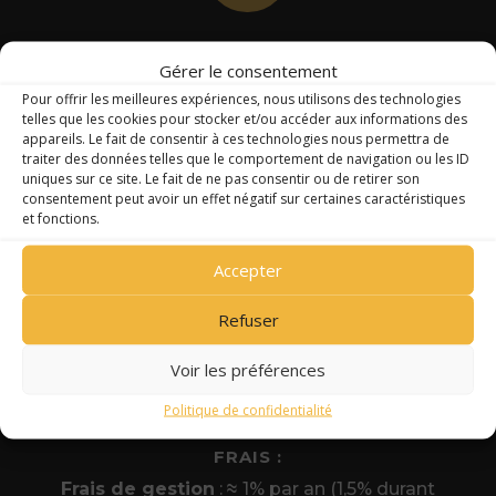
TICKET MINIMAL
Gérer le consentement
5 000 000 $ (hors feeder)
Pour offrir les meilleures expériences, nous utilisons des technologies
telles que les cookies pour stocker et/ou accéder aux informations des
appareils. Le fait de consentir à ces technologies nous permettra de
traiter des données telles que le comportement de navigation ou les ID
;
uniques sur ce site. Le fait de ne pas consentir ou de retirer son
consentement peut avoir un effet négatif sur certaines caractéristiques
et fonctions.
DURÉE DU FONDS
Accepter
8 ans + extensions possibles de 2 fois un an
Refuser
Voir les préférences
;
Politique de confidentialité
FRAIS :
Frais de gestion
:
≈
1% par an (1,5% durant